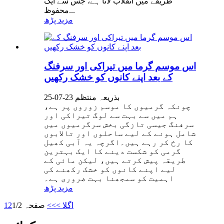
طریقے میں انقلاب لانا ہے، جس سے ایک
محفوظ...
مزید پڑھ
اس موسم گرما میں تیراکی اور سرفنگ
کے بعد اپنے کانوں کو خشک رکھیں
بذریعہ منتظم 23-07-25
چونکہ گرمیوں کا موسم زوروں پر ہے،
ہم میں سے بہت سے لوگ تیراکی اور
سرفنگ جیسی تازگی بخش سرگرمیوں میں
شامل ہونے کے لیے ساحلوں اور تالابوں
کا رخ کر رہے ہیں۔اگرچہ یہ آبی کھیل
گرمی کو شکست دینے کا ایک بہترین
طریقہ پیش کرتے ہیں، لیکن مائی کے
لیے اپنے کانوں کو خشک رکھنے کی
اہمیت کو سمجھنا بہت ضروری ہے۔
مزید پڑھ
اگلا >
>>
صفحہ 1/2
2
1