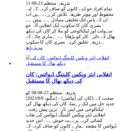
بذریعہ منتظم 23-08-11
تمام افراد جو اپنے کانوں کو صاف کرنے کے لیے
محفوظ اور موثر طریقہ تلاش کر رہے ہیں اب
ان کے پاس ایک تخلیقی متبادل ہے۔پیش ہے
بصری کان کا سکوپ، ایک انقلابی آلہ جو
سہولت اور ٹیکنالوجی کو ملا کر کان کی دیکھ
بھال کے دائرہ کار کو بڑھاتا ہے۔ہماری چائے کے
ذریعہ تخلیق کردہ بصری کان کا سکوپ...
مزید پڑھ
انقلابی ایئر ویکس کلیننگ ڈیوائس: کان
کی دیکھ بھال کا مستقبل
بذریعہ منتظم 23-08-08 کو
[ننگبو، 2023/8/8] – [کان کی آبپاشی]، صحت کے
جدید حل میں ایک رہنما، کان کی دیکھ بھال کی
ٹیکنالوجی میں اپنی تازہ ترین پیش رفت -
انقلابی ایئر ویکس کلیننگ ڈیوائس کی نقاب
کشائی کرنے پر بہت خوش ہے۔اس جدید
ڈیوائس کا مقصد ہمارے کانوں کو صاف کرنے کے