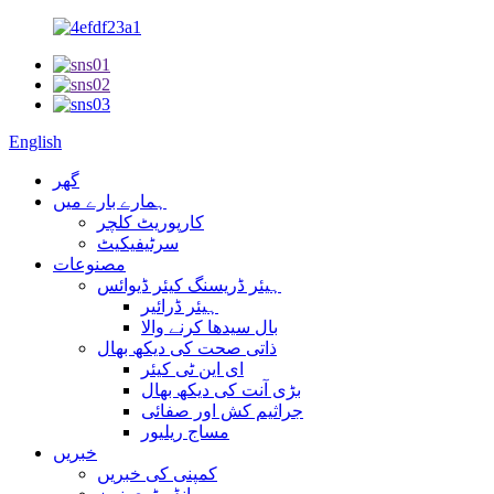
English
گھر
ہمارے بارے میں
کارپوریٹ کلچر
سرٹیفیکیٹ
مصنوعات
ہیئر ڈریسنگ کیئر ڈیوائس
ہیئر ڈرائیر
بال سیدھا کرنے والا
ذاتی صحت کی دیکھ بھال
ای این ٹی کیئر
بڑی آنت کی دیکھ بھال
جراثیم کش اور صفائی
مساج ریلیور
خبریں
کمپنی کی خبریں