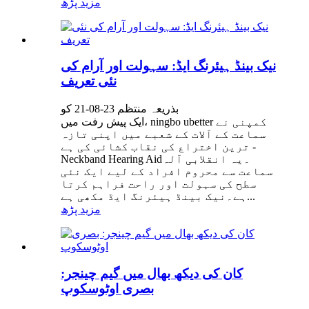
مزید پڑھ
نیک بینڈ ہیئرنگ ایڈ: سہولت اور آرام کی
نئی تعریف
بذریعہ منتظم 23-08-21 کو
ایک پیش رفت میں، ningbo ubetter کمپنی نے
سماعت کے آلات کے شعبے میں اپنی تازہ
ترین اختراع کی نقاب کشائی کی ہے -
Neckband Hearing Aid۔یہ انقلابی آلہ
سماعت سے محروم افراد کے لیے ایک نئی
سطح کی سہولت اور راحت فراہم کرتا
ہے۔نیک بینڈ ہیئرنگ ایڈ مکھی ہے...
مزید پڑھ
کان کی دیکھ بھال میں گیم چینجر:
بصری اوٹوسکوپ