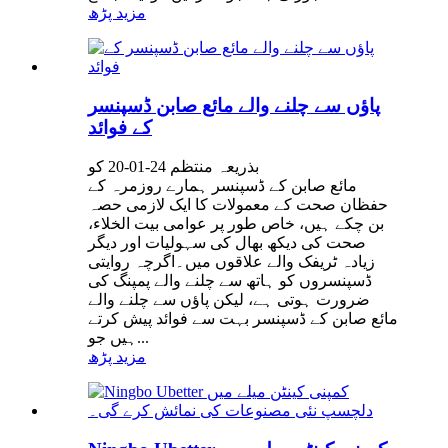
مزید پڑھ
پاؤں سے چلنے والے مائع صابن ڈسپنسر
کے فوائد
بذریعہ منتظم 24-01-20 کو
مائع صابن کے ڈسپنسر ہمارے روزمرہ کے
حفظان صحت کے معمولات کا ایک لازمی حصہ
بن چکے ہیں، خاص طور پر عوامی بیت الخلاء،
صحت کی دیکھ بھال کی سہولیات اور دیگر
زیادہ ٹریفک والے علاقوں میں۔اگرچہ روایتی
ڈسپنسروں کو ہاتھ سے چلنے والے پمپنگ کی
ضرورت ہوتی ہے، لیکن پاؤں سے چلنے والے
مائع صابن کے ڈسپنسر بہت سے فوائد پیش کرتے
ہیں جو...
مزید پڑھ