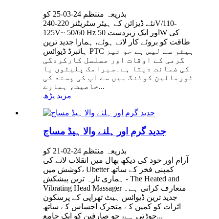
بذریعہ منتظم 24-03-25 کو
نئے ڈیزائن کے ہیئر سٹریٹنر 220-240V/110-
125V~ 50/60 Hz اور ایک زبردست 50W کی
طاقت کو بروئے کار لاتے ہوئے، ہمارا جدید ترین
ہائبرڈ ڈیوائس PTC ہیٹر سے لیس ہے جو تیز
گرمی کے اوقات اور مسلسل کارکردگی
کی ضمانت دیتا ہے۔سیرامک ​​پلیٹوں یا
ٹورمالین کوٹنگ میں سے آپ کی پسند کی
خاصیت، ہمارے...
مزید پڑھ
جدید گرم اور ہلنے والا ہیڈ مساج
بذریعہ منتظم 24-02-21 کو
آرام اور خود کی دیکھ بھال میں انقلاب لانے کی
کوشش میں، Ubetter کمپنی فخر کے ساتھ
ہماری تازہ ترین پیشکش - The Heated and
Vibrating Head Massager متعارف کراتی ہے۔
جدید ترین ڈیوائس ہیٹ تھراپی کے پرسکون
اثرات کو کمپن کے متحرک احساس کے ساتھ
جوڑتی ہے، جو صارفین کو ایک جامع...