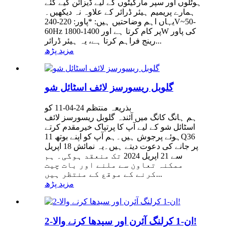
ہوٹلوں اور سپر مارکیٹوں کے لیے ڈیزائن کیے گئے
ہمارے پریمیم ہیئر ڈرائر کے علاوہ نہ دیکھیں۔
یہاں اہم وضاحتیں ہیں: *پاور: 220-240V~50-
60Hz پر کام کرتا ہے اور 1400-1800W کی پاور
رینج فراہم کرتا ہے، یہ ہیئر ڈرائر...
مزید پڑھ
گلوبل ریسورسز لائف اسٹائل شو
بذریعہ منتظم 24-04-11 کو
ہم ہانگ کانگ میں آئندہ گلوبل ریسورسز لائف
اسٹائل شو کے لیے آپ کا پرتپاک خیرمقدم کرتے
ہوئے پرجوش ہیں۔ہم آپ کو اپنے بوتھ 11Q36
پر جانے کی دعوت دیتے ہیں۔یہ نمائش 18 اپریل
سے 21 اپریل 2024 تک منعقد ہوگی۔ ہم
ممکنہ تعاون سے ملنے اور بات چیت
کرنے کے موقع کے منتظر ہیں...
مزید پڑھ
2-ان-1 کرلنگ آئرن اور سیدھا کرنے والا!