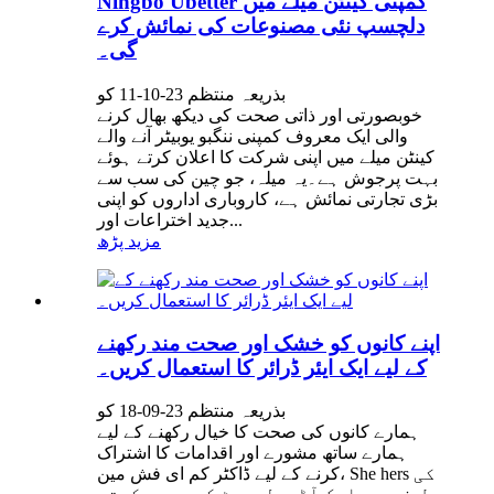
Ningbo Ubetter کمپنی کینٹن میلے میں
دلچسپ نئی مصنوعات کی نمائش کرے
گی۔
بذریعہ منتظم 23-10-11 کو
خوبصورتی اور ذاتی صحت کی دیکھ بھال کرنے
والی ایک معروف کمپنی ننگبو یوبیٹر آنے والے
کینٹن میلے میں اپنی شرکت کا اعلان کرتے ہوئے
بہت پرجوش ہے۔یہ میلہ، جو چین کی سب سے
بڑی تجارتی نمائش ہے، کاروباری اداروں کو اپنی
جدید اختراعات اور...
مزید پڑھ
اپنے کانوں کو خشک اور صحت مند رکھنے
کے لیے ایک ایئر ڈرائر کا استعمال کریں۔
بذریعہ منتظم 23-09-18 کو
ہمارے کانوں کی صحت کا خیال رکھنے کے لیے
ہمارے ساتھ مشورے اور اقدامات کا اشتراک
کرنے کے لیے ڈاکٹر کم ای فش مین، She hers کی
طرف سے، ایک آڈیولوجسٹ کو مدعو کرتے