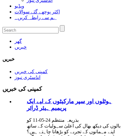
انڈسٹری نیوز
ویڈیو
اکثر پوچھے گئے سوالات
ہم سے رابطہ کریں۔
گھر
خبریں
خبریں
کمپنی کی خبریں
انڈسٹری نیوز
کمپنی کی خبریں
ہوٹلوں اور سپر مارکیٹوں کے لیے ایک
پریمیم ہیئر ڈرائر
بذریعہ منتظم 24-05-11 کو
بالوں کی دیکھ بھال کی اعلیٰ سہولیات کے ساتھ
اپنے مہمانوں کے تجربے کو بڑھانا چاہتے ہیں؟