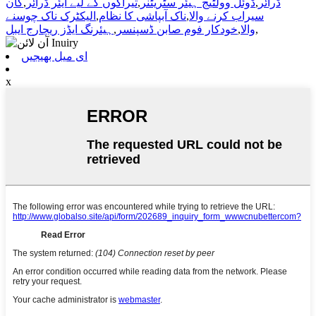
ڈرائر
,
ڈوئل وولٹیج ہیئر سٹریٹنر
,
تیراکوں کے لیے ایئر ڈرائر
,
کان
سیراب کرنے والا
,
ناک آبپاشی کا نظام
,
الیکٹرک ناک چوسنے
,
والا
,
خودکار فوم صابن ڈسپنسر
,
ہیئرنگ ایڈز ریچارج ایبل
ای میل بھیجیں
x