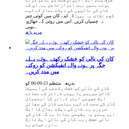
ہوئے ہمیں بہت اعزاز حاصل ہے۔آپ کے
کان کی نالیوں کی دیکھ بھال کے لیے
کچھ نکات یہ ہیں: 1۔ اپنے کان میں کوئی چیز
نہ چسپاں کریں۔اس میں روئی کے جھاڑو،
بوبی...
مزید پڑھ
کان کی نالی کو خشک رکھتے ہوئے، پہلے
جگہ پر ہونے والے انفیکشن کو روکنے
میں مدد کریں۔
بذریعہ منتظم 23-09-06 کو
کان کی نالی کو خشک رکھنے کی اہمیت:
کاٹن سویبس یا ہیئر ڈرائر کے بجائے
ایک خصوصی ایئر ڈرائر کا استعمال
کان کی صحت کے لیے مناسب کان کی صفائی
ضروری ہے۔کان کی دیکھ بھال کا ایک
اہم پہلو یہ یقینی بنانا ہے کہ کان کی
نالی خشک رہے۔کان کی نالی ایک نازک
اور حساس ہے...