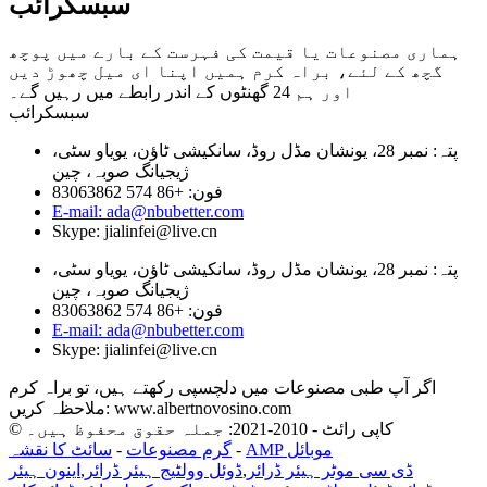
سبسکرائب
ہماری مصنوعات یا قیمت کی فہرست کے بارے میں پوچھ
گچھ کے لئے، براہ کرم ہمیں اپنا ای میل چھوڑ دیں
اور ہم 24 گھنٹوں کے اندر رابطے میں رہیں گے۔
سبسکرائب
پتہ: نمبر 28، یونشان مڈل روڈ، سانکیشی ٹاؤن، یویاو سٹی،
ژیجیانگ صوبہ، چین
فون: +86 574 83063862
E-mail: ada@nbubetter.com
Skype: jialinfei@live.cn
پتہ: نمبر 28، یونشان مڈل روڈ، سانکیشی ٹاؤن، یویاو سٹی،
ژیجیانگ صوبہ، چین
فون: +86 574 83063862
E-mail: ada@nbubetter.com
Skype: jialinfei@live.cn
اگر آپ طبی مصنوعات میں دلچسپی رکھتے ہیں، تو براہ کرم
ملاحظہ کریں: www.albertnovosino.com
© کاپی رائٹ - 2010-2021: جملہ حقوق محفوظ ہیں۔
AMP موبائل
-
گرم مصنوعات
-
سائٹ کا نقشہ
ڈی سی موٹر ہیئر ڈرائر
,
ڈوئل وولٹیج ہیئر ڈرائر
,
اینون ہیئر