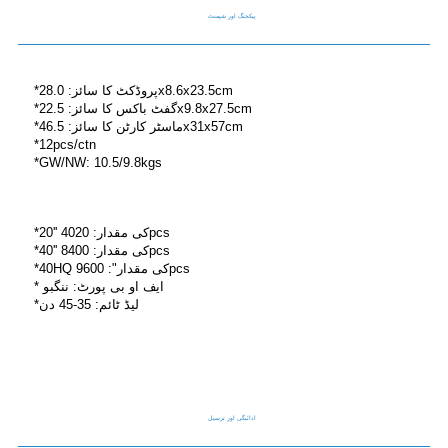
پیکجنگ اور شپمنٹ
*پروڈکٹ کا سائز: 28.0x8.6x23.5cm
*گفٹ باکس کا سائز: 22.5x9.8x27.5cm
*ماسٹر کارٹن کا سائز: 46.5x31x57cm
*12pcs/ctn
*GW/NW: 10.5/9.8kgs
*20'' کی مقدار: 4020pcs
*40'' کی مقدار: 8400pcs
*40HQ کی مقدار": 9600pcs
* ایف او بی پورٹ: ننگبو
*لیڈ ٹائم: 35-45 دن
ادائیگی اور ترسیل