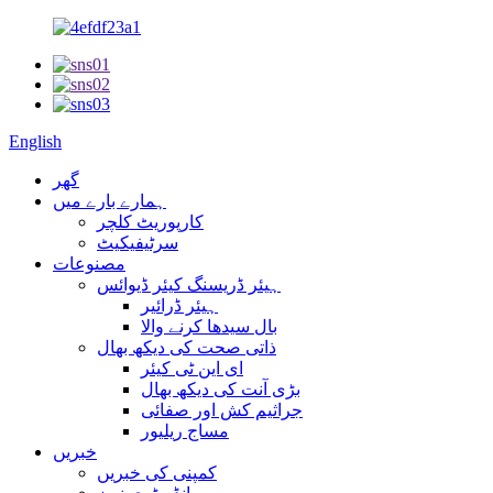
English
گھر
ہمارے بارے میں
کارپوریٹ کلچر
سرٹیفیکیٹ
مصنوعات
ہیئر ڈریسنگ کیئر ڈیوائس
ہیئر ڈرائیر
بال سیدھا کرنے والا
ذاتی صحت کی دیکھ بھال
ای این ٹی کیئر
بڑی آنت کی دیکھ بھال
جراثیم کش اور صفائی
مساج ریلیور
خبریں
کمپنی کی خبریں