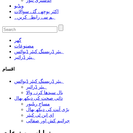
انڈسٹری نیوز
ویڈیو
اکثر پوچھے گئے سوالات
ہم سے رابطہ کریں۔
گھر
مصنوعات
ہیئر ڈریسنگ کیئر ڈیوائس
ہیئر ڈرائیر
اقسام
ہیئر ڈریسنگ کیئر ڈیوائس
ہیئر ڈرائیر
بال سیدھا کرنے والا
ذاتی صحت کی دیکھ بھال
مساج ریلیور
بڑی آنت کی دیکھ بھال
ای این ٹی کیئر
جراثیم کش اور صفائی