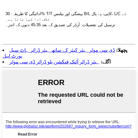
ادائیگی کا طریقہ: 30% T/T پیشگی اور بیلنس B/L کاپی، پے پال، L/C کے
خلاف ادا کیا جاتا ہے۔
ترسیل کی تفصیلات: آرڈر کی تصدیق کے بعد 35-45 دنوں کے اندر۔
پچھلا:
ڈی سی موٹر ہیئر کیئر کے ساتھ ہیئر ڈرائر ہاٹ سیل
پورٹ ایبل
اگلے:
ہیئر ڈرائر آئنک فنکشن بلو ڈرائر ڈی سی موٹر