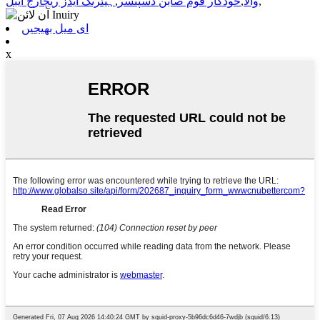
,
والا
,
خودکار فوم صابن ڈسپنسر
,
ہیئرنگ ایڈز ریچارج ایبل
ای میل بھیجیں
x