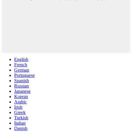
English
French
German
Portuguese
Spanish
Russian
Japanese
Korean
Arabic
Irish
Greek
Turkish
Italian
Danish