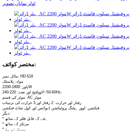
مختصر کوائف:
ماڈل نمبر: HD-518
مواد: پلاسٹک
پاور: 1800-2200W
وولٹیج اور تعدد: 220-240V~50-60Hz،
موٹر کی قسم: AC موٹر
رفتار اور حرارت: 2 رفتار اور 3 حرارت کی ترتیبات
فنکشن: اوور ہیٹنگ پروٹیکشن ڈیوائس اور کول شاٹ فنکشن
دیگر:
* ہٹنے کے قابل فلٹر کے ساتھ
* مرتکز کے ساتھ
* ہینگ اپ ہک