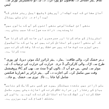
*تمام ہیئر اسٹائل کے تقاضوں کو پورا کرنے کے لیے دو کانسیٹریٹر نوزلز سے
لیس
*آسان صفائی کے لیے لچکدار آپریشن ڈیٹیچ ایبل ریئر فلٹر کے
لیے آرام دہ نان سلپ ہینڈل
*منفی آئن ٹیکنالوجی منفی آئنوں کو آپ کے بالوں میں
ناپسندیدہ ذرات سے جوڑنے کا سبب بنتی ہے۔
*اسٹرینڈز کو صاف کرنا اور جھرجھری اور جامد کو کم کرنا جب
کہ آپ منفی آئنوں کو اسٹائل کرتے ہیں تو پانی کے مالیکیول
بھی تیزی سے ٹوٹ جاتے ہیں جو خشک ہونے کا وقت کم کرنے میں
مدد کرتا ہے۔
* بہتر خشک کرنے والی طاقت: ہمارے ہیئر ڈرائرز ایک موثر، دیرپا، اور پوری
طرح سے اڑانے والی کارکردگی 3 درجہ حرارت کی حرارت کی ترتیبات کے لیے
پروفیشنل AC موٹر سے لیس ہیں جو آپ کے بالوں کو 5 منٹ سے بھی کم
وقت میں مکمل کرنے کی اجازت دے گی۔ہیئر ڈرائر پر انفراریڈ فنکشن
شامل کیا جاتا ہے تاکہ تیزی سے خشک ہو جائے۔
*بلو ڈرائر میں متعدد سیٹنگز ہیں، جو کسی بھی گاہک کو مناسب
بہاؤ کی رفتار اور حرارت تلاش کرنے کی اجازت دیتی ہیں، مکمل
خشک کرنے اور لچک کے ساتھ اسٹائل کرنے کے لیے۔یہ بالوں کی
مختلف اقسام کے لیے موزوں ہے۔