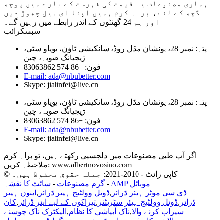
ہماری مصنوعات یا قیمت کی فہرست کے بارے میں پوچھ
گچھ کے لئے، براہ کرم ہمیں اپنا ای میل چھوڑ دیں
اور ہم 24 گھنٹوں کے اندر رابطے میں رہیں گے۔
سبسکرائب
پتہ: نمبر 28، یونشان مڈل روڈ، سانکیشی ٹاؤن، یویاو سٹی،
ژیجیانگ صوبہ، چین
فون: +86 574 83063862
E-mail: ada@nbubetter.com
Skype: jialinfei@live.cn
پتہ: نمبر 28، یونشان مڈل روڈ، سانکیشی ٹاؤن، یویاو سٹی،
ژیجیانگ صوبہ، چین
فون: +86 574 83063862
E-mail: ada@nbubetter.com
Skype: jialinfei@live.cn
اگر آپ طبی مصنوعات میں دلچسپی رکھتے ہیں، تو براہ کرم
ملاحظہ کریں: www.albertnovosino.com
© کاپی رائٹ - 2010-2021: جملہ حقوق محفوظ ہیں۔
AMP موبائل
-
گرم مصنوعات
-
سائٹ کا نقشہ
ڈی سی موٹر ہیئر ڈرائر
,
ڈوئل وولٹیج ہیئر ڈرائر
,
اینون ہیئر
ڈرائر
,
ڈوئل وولٹیج ہیئر سٹریٹنر
,
تیراکوں کے لیے ایئر ڈرائر
,
کان
سیراب کرنے والا
,
ناک آبپاشی کا نظام
,
الیکٹرک ناک چوسنے