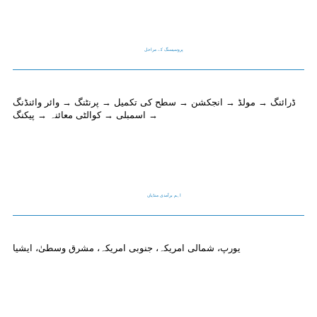
پروسیسنگ کے مراحل
ڈرائنگ → مولڈ → انجکشن → سطح کی تکمیل → پرنٹنگ → وائر وائنڈنگ
→ اسمبلی → کوالٹی معائنہ → پیکنگ
اہم برآمدی منڈیاں
یورپ، شمالی امریکہ، جنوبی امریکہ، مشرق وسطیٰ، ایشیا