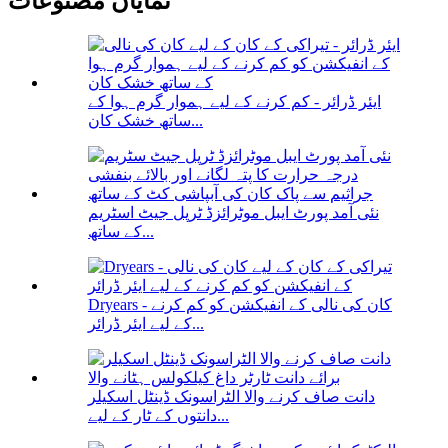
نمایاں مصنوعات
ایئر ڈرائر - کم کرنے کے لیے ہموار گرم ہوا کے
ساتھ خشک کان...
نئی آمد پورٹ ایبل موٹرائزڈ ٹرپل جیٹ اسٹریم
کے ساتھ...
Dryears - کان کی نالی کے انفیکشن کو کم کرنے
کے لیے ایئر ڈرائر...
دانت صاف کرنے والا الٹراسونک ڈینٹل اسکیلر
دانتوں کے ٹار کے لیے...