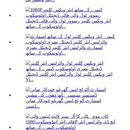
ایئر ویکس کلینر ریموور ٹول وائی فائی ڈیجیٹل
اوٹوسکوپ کے ساتھ...
اسمارٹ وائرلیس ایئر کلینر ڈیجیٹل بصری
اوٹوسکوپ کے ساتھ...
ایئر ویکس کلینر ٹول وائرلیس ایئر کلینر ڈیجیٹل
Vi...
اسمارٹ آٹو ٹچ لیس گھریلو خودکار صابن
ڈسپن...