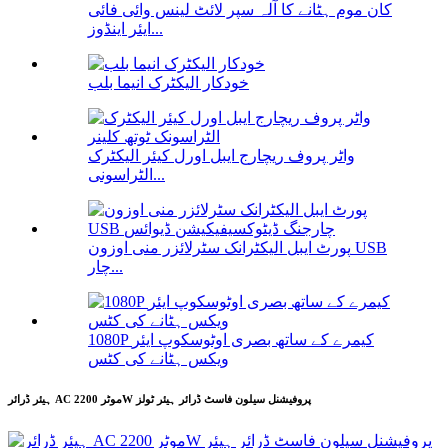
کان موم ہٹانے کا آلہ سپر لائٹ لینس وائی فائی
ایئر اینڈوز...
خودکار الیکٹرک انیما بلب
واٹر پروف ریچارج ایبل اورل کیئر الیکٹرک
الٹراسونی...
پورٹ ایبل الیکٹرانک سٹرلائزر منی اوزون USB
چار...
1080P کیمرے کے ساتھ بصری اوٹوسکوپ ایئر
ویکس ہٹانے کی کٹس
ہیئر ڈرائر AC موٹر 2200W پروفیشنل سیلون فاسٹ ڈرائر ہیئر ٹولز