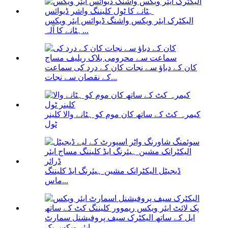
الیکٹرک ایئر ویکس واشنگ ڈیوائس ایئر ویکس
ہٹانے کا آلہ...
کان کے دباؤ سے نجات کان کے درد کی سماعت
کے نقصان سے نجات...
کیمرہ کٹ کے ساتھ کان موم کو ہٹانے والا کلینر
ٹول
ڈیجیٹل الیکٹرانک مشین ہیئرنگ ایڈ کلیننگ
ماس...
ایل کے ساتھ الیکٹرک سیف پروفیشنل سمارٹ
ایئر ویکس پک...