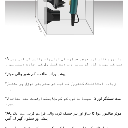
*3 متغیر رفتار اور درجہ حرارت کی ترتیبات بالوں کی کسی بھی
قسم کے لیے درکار گرمی پر زبردست کنٹرول کی اجازت دیتی ہیں۔
*پیشہ ورانہ طاقت، کم شور والی موٹر
*زیادہ اسٹائلنگ کنٹرول کے لیے کونسٹریٹر نوزل ​​پر مشتمل
ہے۔
*3 ہیٹ سیٹنگز اور 2 اسپیڈ بالوں کو کومل/چمکدار/صحت مند بناتے
ہیں۔
*AC موٹر طاقتور ہوا کا بہاؤ اور تیز خشک کرنے والی فراہم کرتی ہے، ایک
پیشہ ور سیلون گھر لے آئیں